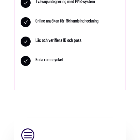
Tvåvägsintegrering med PMS-system
N
Online ansökan för förhandsincheckning
N
Läs och verifiera ID och pass
N
Koda rumsnyckel
N
c