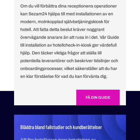
Om du vill förbättra dina receptionens operationer
kan Sezam24 hjälpa till med installationen av en
modern, molnkopplad självbetjäningskiosk för
hotell. Att fatta detta beslut kräver noggrant
övervägande snarare än att rusa in i det. Vår Guide
till installation av hotellcheck-in-kiosk ger värdefull
hjälp. Den täcker viktiga frågor att ställa till
potentiella leverantörer och beskriver tidslinjer och
onboardingprocesser, vilket säkerställer att du har
en klar förståelse för vad du kan förvänta dig.
FÅ DIN GUIDE
Bläddra bland fallstudier och kundberättelser
Allt fler hotellägare inser betydelsen av