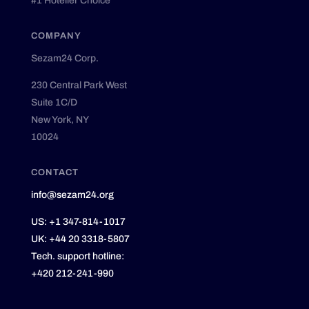
#1 Hotelier Choice
COMPANY
Sezam24 Corp.
230 Central Park West
Suite 1C/D
New York, NY
10024
CONTACT
info@sezam24.org
US:
+1 347-814-1017
UK:
+44 20 3318-5807
Tech. support hotline:
+420 212-241-990