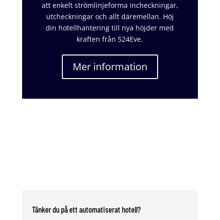
att enkelt strömlinjeforma incheckningar,
utcheckningar och allt däremellan. Höj
din hotellhantering till nya höjder med
kraften från S24Eve.
Mer information
Tänker du på ett automatiserat hotell?